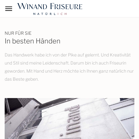
NUR FÜR SIE
In besten Händen
Das Handwerk habe ich von der Pike auf gelernt. Und Kreativität
und Stil sind meine Leidenschaft. Darum bin ich auch Friseurin
geworden. Mit Hand und Herz möchte ich Ihnen ganz natürlich nur
das Beste geben.